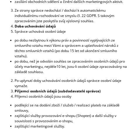
zasílání obchodních sdělení a činění dalších marketingových aktivit.
Ze strany správce nedochází / dochází k automatickému
individuálnímu rozhodování ve smyslu čl. 22 GDPR. S takovým
zpracováním jste poskytl/a svůj výslovný souhlas.
Doba uchovávání údajů
Správce uchovává osobní údaje
po dobu nezbytnou k výkonu práv a povinností vyplývajících ze
smluvního vztahu mezi Vámi a správcem a uplatňování nároků z
těchto smluvních vztahů (po dobu 15 let od ukončení smluvního
vztahu).
po dobu, než je odvolán souhlas se zpracováním osobních údajů pro
účely marketingu, nejdéle10 let, jsou-li osobní údaje zpracovávány na
základě souhlasu.
Po uplynutí doby uchovávání osobních údajů správce osobní údaje
vymaže.
Příjemci osobních údajů (subdodavatelé správce)
Příjemci osobních údajů jsou osoby
podílející se na dodání zboží / služeb / realizaci plateb na základě
smlouvy,
zajišťující služby provozování e-shopu (Shoptet) a další služby v
souvislosti s provozováním e-shopu,
zajišťující marketingové služby.