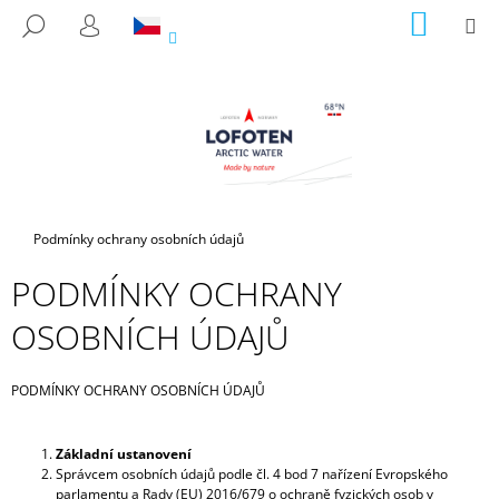
K
Přejít
NÁKUP
M
HLEDAT
na
KOŠÍK
O
PŘIHLÁŠENÍ
ZPĚT
ZPĚT
obsah
Š
Í
C
K
O
P
O
T
Domů
Podmínky ochrany osobních údajů
Ř
PODMÍNKY OCHRANY
E
B
OSOBNÍCH ÚDAJŮ
U
J
PODMÍNKY OCHRANY OSOBNÍCH ÚDAJŮ
E
T
Základní ustanovení
E
Správcem osobních údajů podle čl. 4 bod 7 nařízení Evropského
N
parlamentu a Rady (EU) 2016/679 o ochraně fyzických osob v