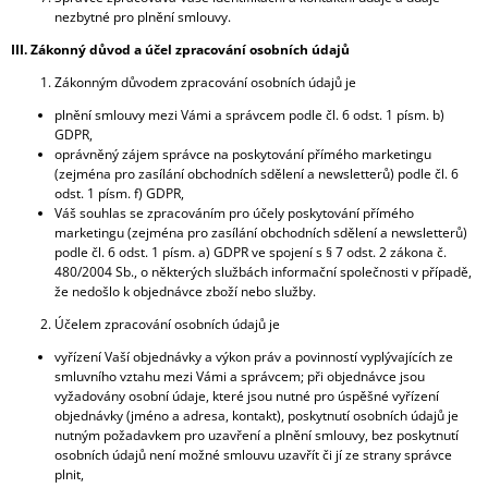
J
nezbytné pro plnění smlouvy.
E
III. Zákonný důvod a účel zpracování osobních údajů
M
E
Zákonným důvodem zpracování osobních údajů je
plnění smlouvy mezi Vámi a správcem podle čl. 6 odst. 1 písm. b)
PERLIVÁ
GDPR,
VODA
oprávněný zájem správce na poskytování přímého marketingu
500
(zejména pro zasílání obchodních sdělení a newsletterů) podle čl. 6
ML
odst. 1 písm. f) GDPR,
/
Váš souhlas se zpracováním pro účely poskytování přímého
BALENÍ
marketingu (zejména pro zasílání obchodních sdělení a newsletterů)
12
podle čl. 6 odst. 1 písm. a) GDPR ve spojení s § 7 odst. 2 zákona č.
KS
480/2004 Sb., o některých službách informační společnosti v případě,
1
že nedošlo k objednávce zboží nebo služby.
308
Kč
Účelem zpracování osobních údajů je
Původně:
vyřízení Vaší objednávky a výkon práv a povinností vyplývajících ze
1
smluvního vztahu mezi Vámi a správcem; při objednávce jsou
408
vyžadovány osobní údaje, které jsou nutné pro úspěšné vyřízení
Kč
objednávky (jméno a adresa, kontakt), poskytnutí osobních údajů je
nutným požadavkem pro uzavření a plnění smlouvy, bez poskytnutí
osobních údajů není možné smlouvu uzavřít či jí ze strany správce
plnit,