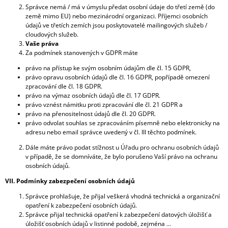
Správce nemá / má v úmyslu předat osobní údaje do třetí země (do
země mimo EU) nebo mezinárodní organizaci. Příjemci osobních
údajů ve třetích zemích jsou poskytovatelé mailingových služeb /
cloudových služeb.
Vaše práva
Za podmínek stanovených v GDPR máte
právo na přístup ke svým osobním údajům dle čl. 15 GDPR,
právo opravu osobních údajů dle čl. 16 GDPR, popřípadě omezení
zpracování dle čl. 18 GDPR.
právo na výmaz osobních údajů dle čl. 17 GDPR.
právo vznést námitku proti zpracování dle čl. 21 GDPR a
právo na přenositelnost údajů dle čl. 20 GDPR.
právo odvolat souhlas se zpracováním písemně nebo elektronicky na
adresu nebo email správce uvedený v čl. III těchto podmínek.
Dále máte právo podat stížnost u Úřadu pro ochranu osobních údajů
v případě, že se domníváte, že bylo porušeno Vaší právo na ochranu
osobních údajů.
VII. Podmínky zabezpečení osobních údajů
Správce prohlašuje, že přijal veškerá vhodná technická a organizační
opatření k zabezpečení osobních údajů.
Správce přijal technická opatření k zabezpečení datových úložišť a
úložišť osobních údajů v listinné podobě, zejména …