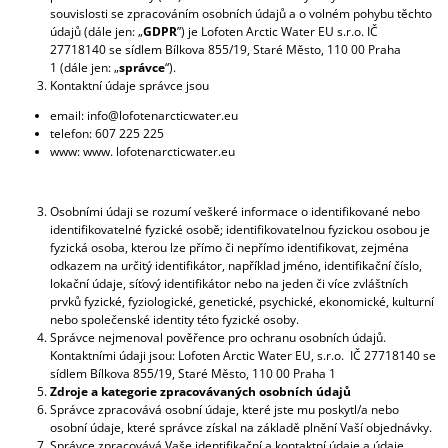
souvislosti se zpracováním osobních údajů a o volném pohybu těchto
A
údajů (dále jen: „
GDPR
”) je
Lofoten Arctic Water EU s.r.o
. IČ
J
277
18
140
se sídlem Bílkova 855/19, Staré Město, 110 00 Praha
1 (dále jen: „
správce
“).
Í
Kontaktní údaje správce jsou
T
email: info@lofotenarcticwater.eu
?
telefon: 607 225 225
www: www. lofotenarcticwater.eu
Osobními údaji se rozumí veškeré informace o identifikované nebo
identifikovatelné fyzické osobě; identifikovatelnou fyzickou osobou je
HLEDAT
fyzická osoba, kterou lze přímo či nepřímo identifikovat, zejména
odkazem na určitý identifikátor, například jméno, identifikační číslo,
lokační údaje, síťový identifikátor nebo na jeden či více zvláštních
prvků fyzické, fyziologické, genetické, psychické, ekonomické, kulturní
D
nebo společenské identity této fyzické osoby.
O
Správce nejmenoval pověřence pro ochranu osobních údajů.
P
Kontaktními údaji jsou: Lofoten Arctic Water EU, s.r.o. IČ
277
18
140
se
O
sídlem Bílkova 855/19, Staré Město, 110 00 Praha 1
R
Zdroje a kategorie zpracovávaných osobních údajů
U
Správce zpracovává osobní údaje, které jste mu poskytl/a nebo
Č
osobní údaje, které správce získal na základě plnění Vaší objednávky.
U
Správce zpracovává Vaše identifikační a kontaktní údaje a údaje