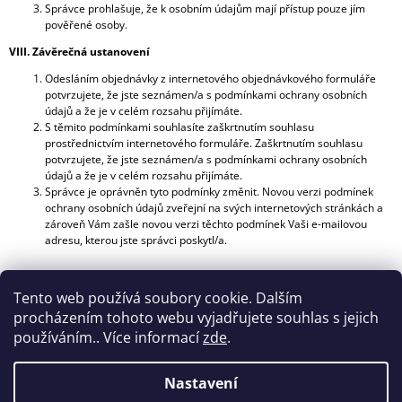
Správce prohlašuje, že k osobním údajům mají přístup pouze jím
pověřené osoby.
VIII. Závěrečná ustanovení
Odesláním objednávky z internetového objednávkového formuláře
potvrzujete, že jste seznámen/a s podmínkami ochrany osobních
údajů a že je v celém rozsahu přijímáte.
S těmito podmínkami souhlasíte zaškrtnutím souhlasu
prostřednictvím internetového formuláře. Zaškrtnutím souhlasu
potvrzujete, že jste seznámen/a s podmínkami ochrany osobních
údajů a že je v celém rozsahu přijímáte.
Správce je oprávněn tyto podmínky změnit. Novou verzi podmínek
ochrany osobních údajů zveřejní na svých internetových stránkách a
zároveň Vám zašle novou verzi těchto podmínek Vaši e-mailovou
adresu, kterou jste správci poskytl/a.
Tyto podmínky nabývají účinnosti dnem 8. 03. 2025
Tento web používá soubory cookie. Dalším
procházením tohoto webu vyjadřujete souhlas s jejich
používáním.. Více informací
zde
.
Nastavení