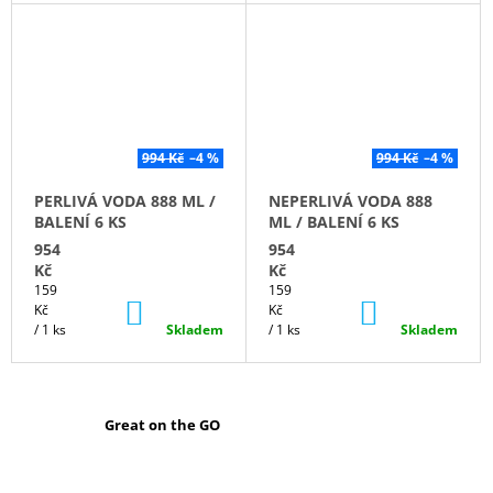
R
-
E
S
994 Kč
–4 %
994 Kč
–4 %
E
PERLIVÁ VODA 888 ML /
NEPERLIVÁ VODA 888
BALENÍ 6 KS
ML / BALENÍ 6 KS
N
954
954
Kč
Kč
C
Měrná
Měrná
159
159
DO
DO
cena:
cena:
Kč
Kč
KOŠÍKU
KOŠÍKU
E
/ 1 ks
Skladem
/ 1 ks
Skladem
N
O
Great on the GO
R