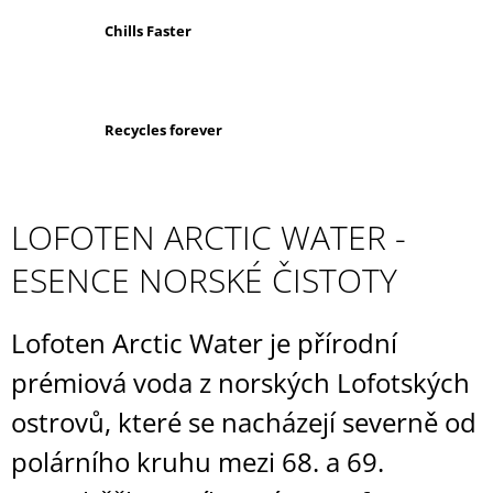
S
Chills Faster
K
É
Č
Recycles forever
I
S
LOFOTEN ARCTIC WATER -
T
ESENCE NORSKÉ ČISTOTY
O
Lofoten Arctic Water je přírodní
T
prémiová voda z norských Lofotských
Y
ostrovů, které se nacházejí severně od
polárního kruhu mezi 68. a 69.