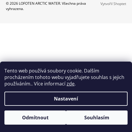
Z
© 2026 LOFOTEN ARCTIC WATER. Všechna práva
Vytvořil Shoptet
A
vyhrazena.
Á
J
P
Í
A
T
T
?
Í
HLEDAT
Tento web používá soubory cookie. Dalším
procházením tohoto webu vyjadřujete souhlas s jejich
používáním.. Více informací
zde
.
D
O
Nastavení
P
O
R
Odmítnout
Souhlasím
U
Č
U